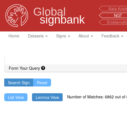
Global
Kata Kolo
NGT
signbank
EmblemsN
Home
Datasets
Signs
About
Feedback
Form Your Query
Search Sign
Number of Matches: 6862 out of 6
List View
Lemma View