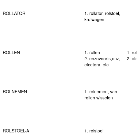
ROLLATOR
1. rollator, rolstoel,
kruiwagen
ROLLEN
1. rollen
1. rol
2. enzovoorts,enz,
2. et
etcetera, etc
ROLNEMEN
1. rolnemen, van
rollen wisselen
ROLSTOEL-A
1. rolstoel