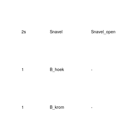
2s
Snavel
Snavel_open
1
B_hoek
-
1
B_krom
-