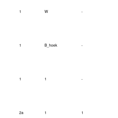
1
W
-
1
B_hoek
-
1
1
-
2a
1
1