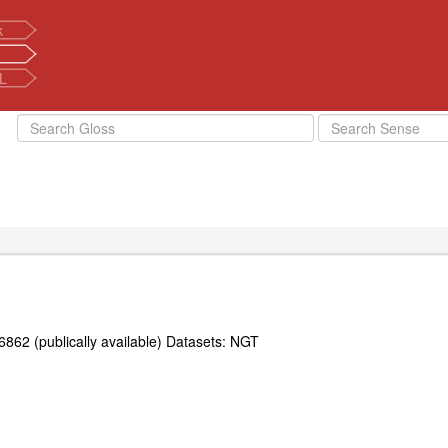
k
L
862 (publically available) Datasets: NGT