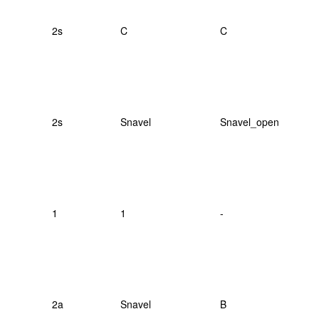
2s
C
C
2s
Snavel
Snavel_open
1
1
-
2a
Snavel
B