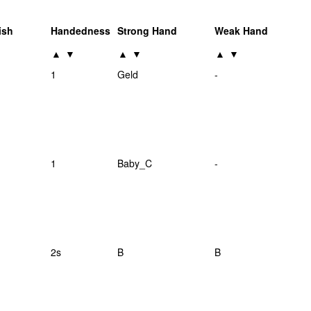
ish
Handedness
Strong Hand
Weak Hand
▼
▲
▼
▲
▼
▲
▼
1
Geld
-
1
Baby_C
-
2s
B
B