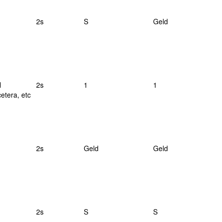
2s
S
Geld
l
2s
1
1
cetera, etc
2s
Geld
Geld
2s
S
S