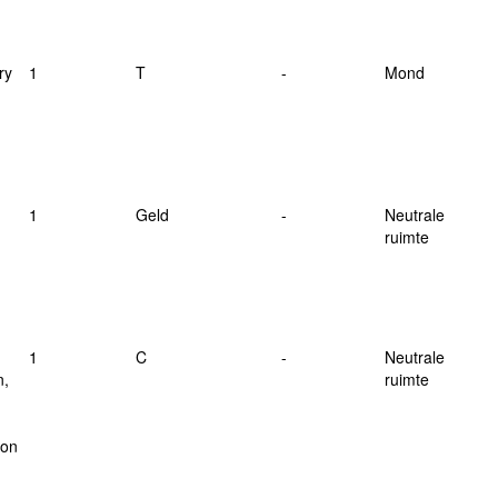
ry
1
T
-
Mond
1
Geld
-
Neutrale
ruimte
1
C
-
Neutrale
n,
ruimte
ion