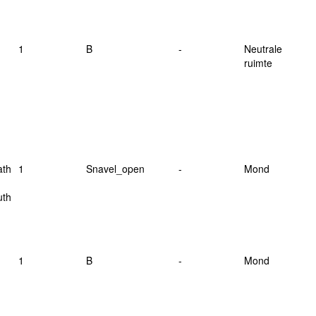
1
B
-
Neutrale
ruimte
ath
1
Snavel_open
-
Mond
uth
1
B
-
Mond