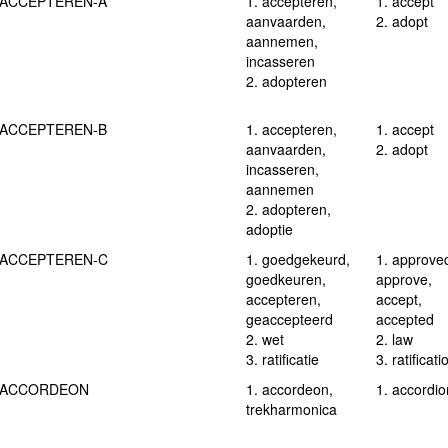
ACCEPTEREN-A
1. accepteren,
1. accept
aanvaarden,
2. adopt
aannemen,
incasseren
2. adopteren
ACCEPTEREN-B
1. accepteren,
1. accept
aanvaarden,
2. adopt
incasseren,
aannemen
2. adopteren,
adoptie
ACCEPTEREN-C
1. goedgekeurd,
1. approve
goedkeuren,
approve,
accepteren,
accept,
geaccepteerd
accepted
2. wet
2. law
3. ratificatie
3. ratificati
ACCORDEON
1. accordeon,
1. accordio
trekharmonica