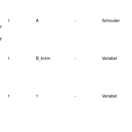
1
A
-
Schouder
e
y
1
B_krom
-
Variabel
1
1
-
Variabel