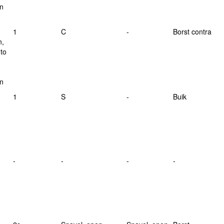
on
1
C
-
Borst contra
n,
 to
on
1
S
-
Buik
-
-
-
-