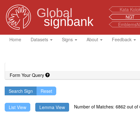
Global
Kata Kolo
NGT
signbank
EmblemsN
Home
Datasets
Signs
About
Feedback
Form Your Query
Search Sign
Number of Matches: 6862 out of 6
List View
Lemma View