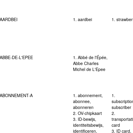
AARDBEI
1. aardbei
1. strawber
ABBE-DE-L'EPEE
1. Abbé de l'Épée,
Abbe Charles
Michel de L'Epee
ABONNEMENT-A
1. abonnement,
1.
abonnee,
subscriptio
abonneren
subscriber
2. OV-chipkaart
2.
3. ID-bewijs,
transportat
identiteitsbewijs,
card
identificeren,
3. ID card,