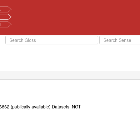
k
L
862 (publically available) Datasets: NGT