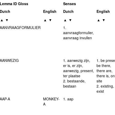
Lemma ID Gloss
Senses
Dutch
English
Dutch
English
▲
▼
▲
▼
▲
▼
▲
▼
AANVRAAGFORMULIER
1.
aanvraagformulier,
aanvraag invullen
AANWEZIG
1. aanwezig zijn,
1. be prese
er is, er zijn,
be there,
aanwezig, present,
there are,
ter plaatse
there is, on
2. bestaande,
site
bestaan
2. existing,
exist
AAP-A
MONKEY-
1. aap
A