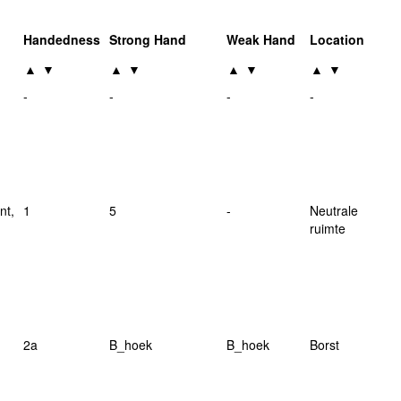
Handedness
Strong Hand
Weak Hand
Location
▲
▼
▲
▼
▲
▼
▲
▼
-
-
-
-
nt,
1
5
-
Neutrale
ruimte
2a
B_hoek
B_hoek
Borst