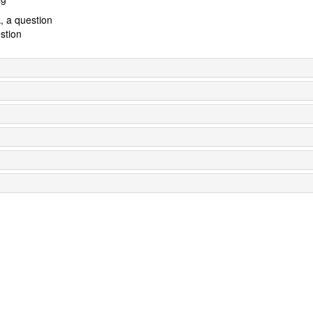
, a question
estion