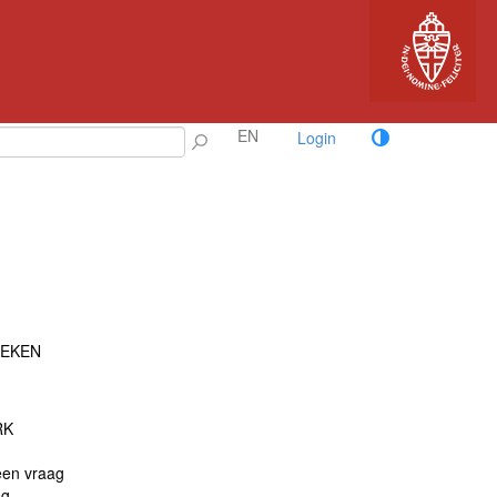
EN
Login
TEKEN
RK
een vraag
ag