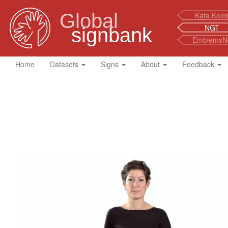
Global
Kata Kolo
NGT
signbank
EmblemsN
Home
Datasets
Signs
About
Feedback