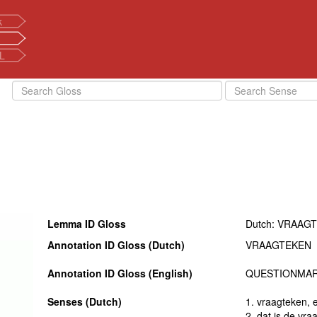
k
L
Lemma ID Gloss
Dutch: VRAAG
Annotation ID Gloss (Dutch)
VRAAGTEKEN
Annotation ID Gloss (English)
QUESTIONMA
Senses (Dutch)
1. vraagteken, 
2. dat is de vra